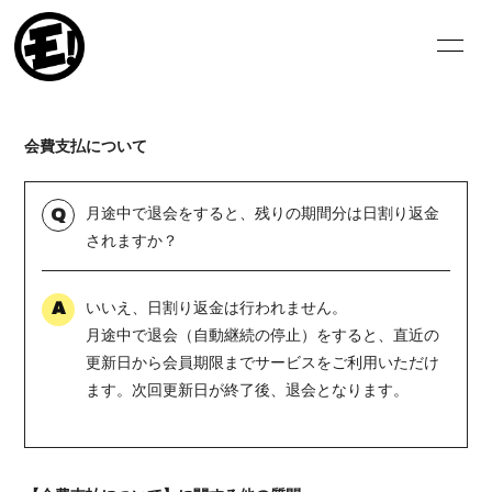
HOME
NEWS
会費支払について
SCHEDULE
VIDEO
BIOGRAPHY
DISCOGRAPHY
月途中で退会をすると、残りの期間分は日割り返金
Q
されますか？
BLOG
MOVIE
いいえ、日割り返金は行われません。
PHOTO
A
月途中で退会（自動継続の停止）をすると、直近の
更新日から会員期限までサービスをご利用いただけ
ます。次回更新日が終了後、退会となります。
ログイン