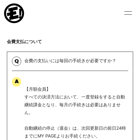
HOME
NEWS
会費支払について
SCHEDULE
VIDEO
BIOGRAPHY
DISCOGRAPHY
会費の支払いには毎回の手続きが必要ですか？
Q
BLOG
MOVIE
A
PHOTO
【月額会員】
すべての決済方法において、一度登録をすると自動
継続課金となり、毎月の手続きは必要はありませ
ん。
自動継続の停止（退会）は、次回更新日の前日24時
ログイン
までにMY PAGEよりお手続ください。