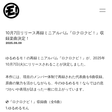
HOME
NEWS
10月7日リリース再録ミニアルバム『ロクロクビ！』収
SCHEDULE
VIDEO
録楽曲決定！
2025.09.09
BIOGRAPHY
DISCOGRAPHY
ゆるめるモ！の再録ミニアルバム『ロクロクビ！』が、2025年
BLOG
MOVIE
10月7日(火)にリリースされることが決定しました。
PHOTO
本作には、現在のメンバー体制で再録された代表曲を6曲収録。
原曲の魅力を活かしながらも、今のゆるめるモ！ならではの息
づかいや表現が詰まった一枚に仕上がっています。
💿『ロクロクビ！』収録曲（全6曲）
ログイン
1.ゆるめるモん