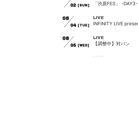
「渋原FES」 -DAY3-
02
[SUN]
08
LIVE
INFINITY LIVE pr
04
[TUE]
08
LIVE
【調整中】対バン
05
[WED]
08
LIVE
船上スリーマン“God Sav
06
[THU]
08
LIVE
【調整中】対バン
15
[SAT]
08
EVENT
【調整中】
17
[MON]
08
LIVE
ガラストロメ!!
22
[SAT]