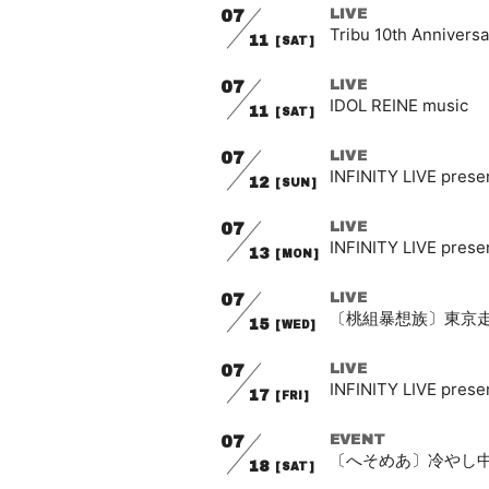
07
LIVE
Tribu 10th Anniversa
11
[SAT]
07
LIVE
IDOL REINE music
11
[SAT]
07
LIVE
INFINITY LIVE pre
12
[SUN]
07
LIVE
INFINITY LIVE pre
13
[MON]
07
LIVE
〔桃組暴想族〕東京走
15
[WED]
07
LIVE
INFINITY LIVE pre
17
[FRI]
07
EVENT
〔へそめあ〕冷やし
18
[SAT]