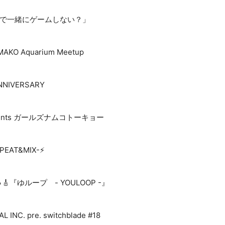
袋で一緒にゲームしない？」
O Aquarium Meetup
NIVERSARY
resents ガールズナムコトーキョー
EAT&MIX-⚡️
🎸『ゆループ - YOULOOP -』
NC. pre. switchblade #18