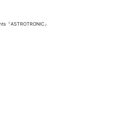
esents『ASTROTRONIC』
e the Queen” in 夏クル2026