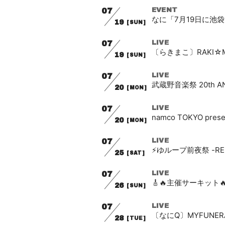
07
EVENT
なに「7月19日に池
19
[SUN]
07
LIVE
〔らきまこ〕RAKI☆MAK
19
[SUN]
07
LIVE
武蔵野音楽祭 20th AN
20
[MON]
07
LIVE
namco TOKYO p
20
[MON]
07
LIVE
⚡️ゆループ前夜祭 -REP
25
[SAT]
07
LIVE
🎸🔥主催サーキット🔥
26
[SUN]
07
LIVE
〔なにQ〕MYFUNERAL I
28
[TUE]