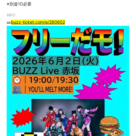
※別途1D必要
INFO
🎫
buzz-ticket.com/e/260602