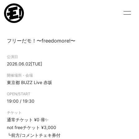
HOME
NEWS
フリーだモ！〜freedomore!〜
SCHEDULE
VIDEO
公演日
BIOGRAPHY
DISCOGRAPHY
2026.06.02
[TUE]
BLOG
MOVIE
開催場所・会場
東京都
BUZZ Live 赤坂
PHOTO
OPEN/START
19:00 / 19:30
チケット
通常チケット ¥0 🉐✨
not freeチケット ¥3,000
ログイン
┗前方/コメントチェキ券付