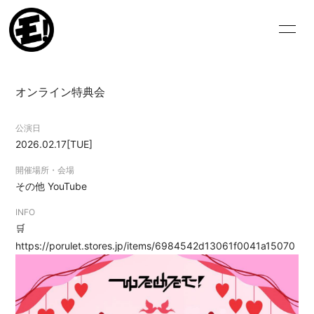
HOME
NEWS
オンライン特典会
SCHEDULE
VIDEO
公演日
BIOGRAPHY
DISCOGRAPHY
2026.02.17
[TUE]
BLOG
MOVIE
開催場所・会場
その他
YouTube
PHOTO
INFO
🛒
https://porulet.stores.jp/items/6984542d13061f0041a15070
ログイン