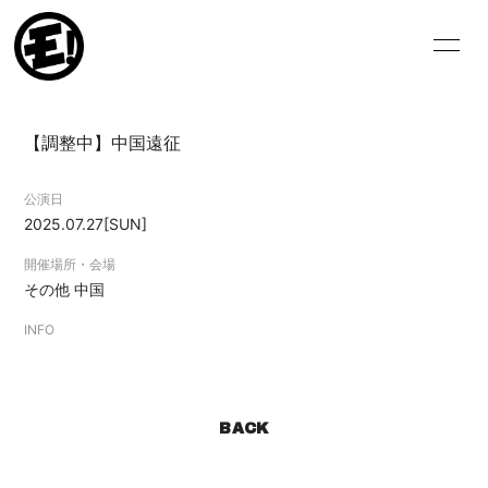
HOME
NEWS
【調整中】中国遠征
SCHEDULE
VIDEO
公演日
BIOGRAPHY
DISCOGRAPHY
2025.07.27
[SUN]
BLOG
MOVIE
開催場所・会場
その他
中国
PHOTO
INFO
BACK
ログイン