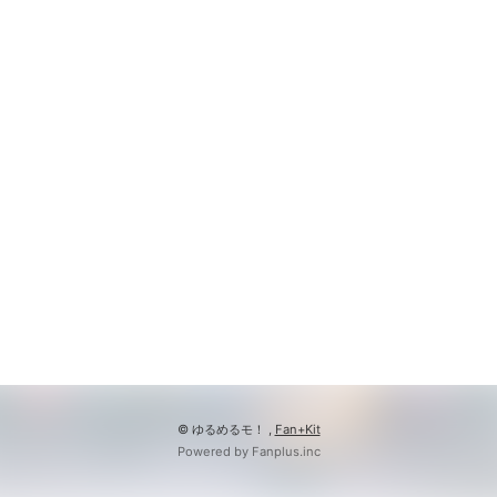
© ゆるめるモ！ ,
Fan+Kit
Powered by Fanplus.inc