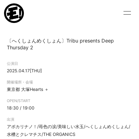
HOME
NEWS
〔へくしょんめくしょん〕Tribu presents Deep
SCHEDULE
VIDEO
Thursday 2
BIOGRAPHY
DISCOGRAPHY
公演日
2025.04.17
[THU]
BLOG
MOVIE
開催場所・会場
PHOTO
東京都
大塚Hearts ＋
OPEN/START
18:30 / 19:00
出演
アポカリナノ！/苺色の涙/美味しい水玉/へくしょんめくしょん/
ログイン
水槽とクレマチス/THE ORGANICS