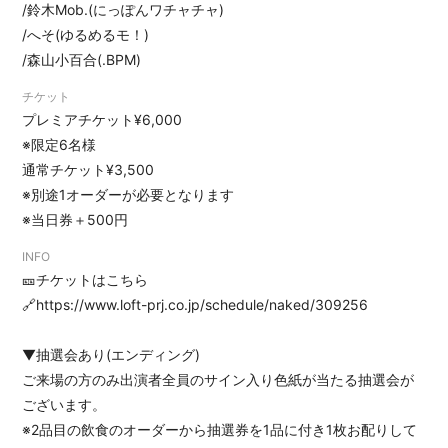
/鈴木Mob.(にっぽんワチャチャ)
/へそ(ゆるめるモ！)
/森山小百合(.BPM)
チケット
プレミアチケット¥6,000
※限定6名様
通常チケット¥3,500
※別途1オーダーが必要となります
※当日券＋500円
INFO
🎫チケットはこちら
🔗
https://www.loft-prj.co.jp/schedule/naked/309256
▼抽選会あり(エンディング)
ご来場の方のみ出演者全員のサイン入り色紙が当たる抽選会が
ございます。
※2品目の飲食のオーダーから抽選券を1品に付き1枚お配りして