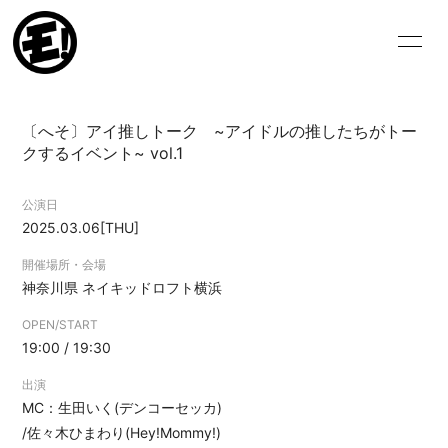
HOME
NEWS
〔へそ〕アイ推しトーク ~アイドルの推したちがトー
SCHEDULE
VIDEO
クするイベント~ vol.1
BIOGRAPHY
DISCOGRAPHY
公演日
2025.03.06
[THU]
BLOG
MOVIE
開催場所・会場
PHOTO
神奈川県
ネイキッドロフト横浜
OPEN/START
19:00 / 19:30
出演
MC：生田いく(デンコーセッカ)
ログイン
/佐々木ひまわり(Hey!Mommy!)