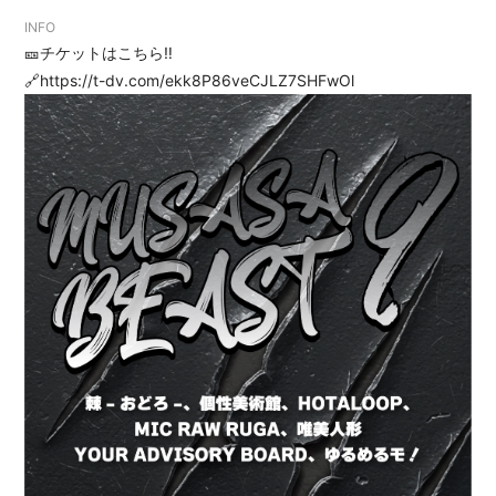
INFO
🎫チケットはこちら‼︎
🔗
https://t-dv.com/ekk8P86veCJLZ7SHFwOl