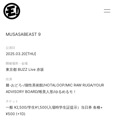
HOME
NEWS
MUSASABEAST 9
SCHEDULE
VIDEO
公演日
BIOGRAPHY
DISCOGRAPHY
2025.03.20
[THU]
BLOG
MOVIE
開催場所・会場
東京都
BUZZ Live 赤坂
PHOTO
出演
棘-おどろ-/個性美術館/HOTALOOP/MIC RAW RUGA/YOUR
ADVISORY BOARD/唯美人形/ゆるめるモ！
チケット
一般 ¥2,500/学生¥1,500(入場時学生証提示）当日券 各種+
ログイン
¥500 (+1D)