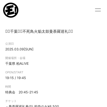
HOME
NEWS
🐦‍🔥千葉🐦‍🔥不死鳥火焔太鼓曼荼羅巡礼🐦‍🔥
SCHEDULE
VIDEO
公演日
BIOGRAPHY
DISCOGRAPHY
2025.03.09
[SUN]
BLOG
MOVIE
開催場所・会場
千葉県
柏ALIVE
PHOTO
OPEN/START
19:15 / 19:45
時間
特典会 20:45-21:45
ログイン
チケット
・曼荼羅巡礼券(S) 前売のみ¥6,500