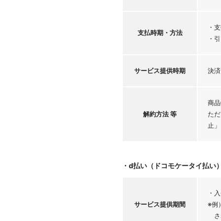
・支
支払時期・
方法
・引
サービス
提供時期
決済
商品
解約方法 等
ただ
止」
・d払い（ドコモケータイ払い
・入
サービス
提供期間
※例
さ