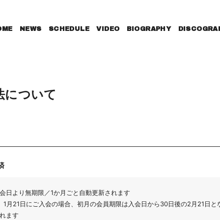
OME
NEWS
SCHEDULE
VIDEO
BIOGRAPHY
DISCOGRA
法について
済
会日より無期限／1か月ごと自動更新されます
）1月21日にご入会の場合、初月の会員期限は入会日から30日後の2月21日と
れます