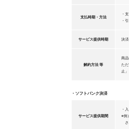
・支
支払時期・
方法
・引
サービス
提供時期
決済
商品
解約方法 等
ただ
止」
・ソフトバンク決済
・入
サービス
提供期間
※例
さ