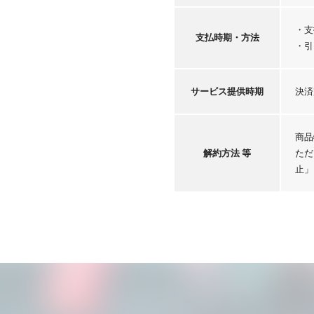
・支
支払時期・
方法
・引
サービス
提供時期
決済
商品
解約方法 等
ただ
止」