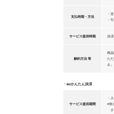
・支
支払時期・
方法
・引
サービス
提供時期
決済
商品
解約方法 等
ただ
止」
・auかんたん決済
・入
サービス
提供期間
※例
さ