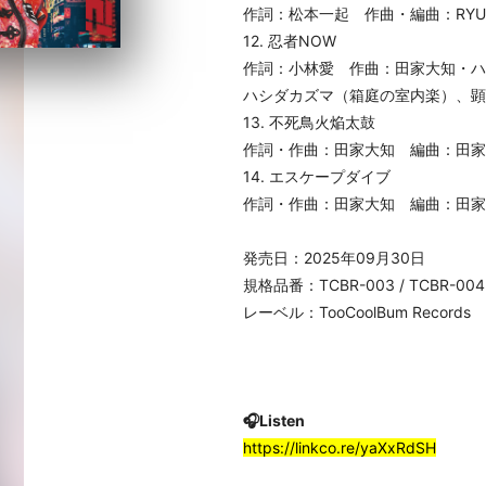
作詞：松本一起 作曲・編曲：RY
12. 忍者NOW
作詞：小林愛 作曲：田家大知・ハ
ハシダカズマ（箱庭の室内楽）、顕 -a
13. 不死鳥火焔太鼓
作詞・作曲：田家大知 編曲：田家
14. エスケープダイブ
作詞・作曲：田家大知 編曲：田家大知
発売日：2025年09月30
日
規格品番：TCBR-003 / TCBR-004
レーベル：TooCoolBum Records
🎧Listen
https://linkco.re/yaXxRdSH