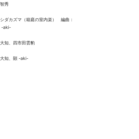
U智秀
シダカズマ（箱庭の室内楽） 編曲：
ki-
大知、四市田雲豹
、顕 -aki-